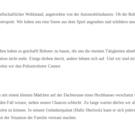
esellschaftlicher Wohlstand, angetrieben von der Automobilindustrie. Ob die R
etropole. Wir haben uns eine Szene aus dem Spiel angesehen und schildern uns
chen haben es geschafft Roboter zu bauen, die uns die meisten Tätigkeiten abn
tion nicht mehr. Einige drehen durch, andere lehnen sich auf. Und wir sind mi
ielen wir den Polizeiroboter Connor.
ch mit einem kleinen Mädchen auf der Dachterasse eines Hochhauses verschanzt
 den Fall wissen, stehen unsere Chancen schlecht. Zu lange warten dürfen wir al
rufen zu können. In seinem Gedankenpalast (Hallo Sherlock) kann er sich jederz
t der Situation der Familie vertraut machen.