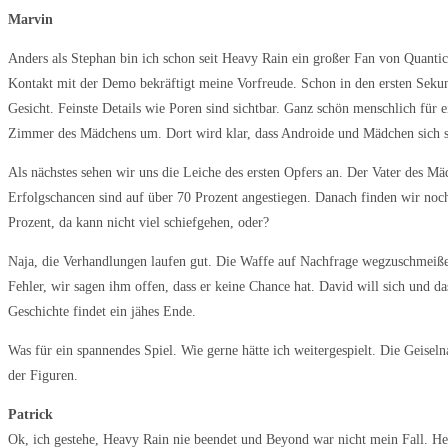
Marvin
Anders als Stephan bin ich schon seit Heavy Rain ein großer Fan von Quantic
Kontakt mit der Demo bekräftigt meine Vorfreude. Schon in den ersten Sekun
Gesicht. Feinste Details wie Poren sind sichtbar. Ganz schön menschlich für
Zimmer des Mädchens um. Dort wird klar, dass Androide und Mädchen sich se
Als nächstes sehen wir uns die Leiche des ersten Opfers an. Der Vater des M
Erfolgschancen sind auf über 70 Prozent angestiegen. Danach finden wir noch
Prozent, da kann nicht viel schiefgehen, oder?
Naja, die Verhandlungen laufen gut. Die Waffe auf Nachfrage wegzuschmeißen,
Fehler, wir sagen ihm offen, dass er keine Chance hat. David will sich und da
Geschichte findet ein jähes Ende.
Was für ein spannendes Spiel. Wie gerne hätte ich weitergespielt. Die Geis
der Figuren.
Patrick
Ok, ich gestehe, Heavy Rain nie beendet und Beyond war nicht mein Fall. Hea