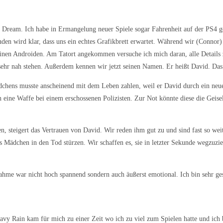
 Dream. Ich habe in Ermangelung neuer Spiele sogar Fahrenheit auf der PS4 ge
den wird klar, dass uns ein echtes Grafikbrett erwartet. Während wir (Connor
 einen Androiden. Am Tatort angekommen versuche ich mich daran, alle Details z
hr nah stehen. Außerdem kennen wir jetzt seinen Namen. Er heißt David. Das 
ädchens musste anscheinend mit dem Leben zahlen, weil er David durch ein neu
 eine Waffe bei einem erschossenen Polizisten. Zur Not könnte diese die Geise
 steigert das Vertrauen von David. Wir reden ihm gut zu und sind fast so weit
s Mädchen in den Tod stürzen. Wir schaffen es, sie in letzter Sekunde wegzuzie
elnahme war nicht hoch spannend sondern auch äußerst emotional. Ich bin sehr 
vy Rain kam für mich zu einer Zeit wo ich zu viel zum Spielen hatte und ich b