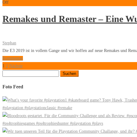
Off
Remakes und Remaster – Eine Wun
Stephan
Die E3 2019 ist in vollem Gange und wir hoffen auf neue Remakes und Remast
Kommentar
Seitennummerierung
1
2
Nächste
Suchen
der
nach:
Foto Feed
Beiträge