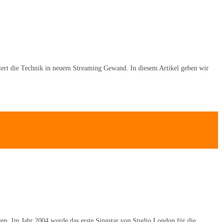
iert die Technik in neuem Streaming Gewand. In diesem Artikel geben wir
en. Im Jahr 2004 wurde das erste Singstar von Studio London für die