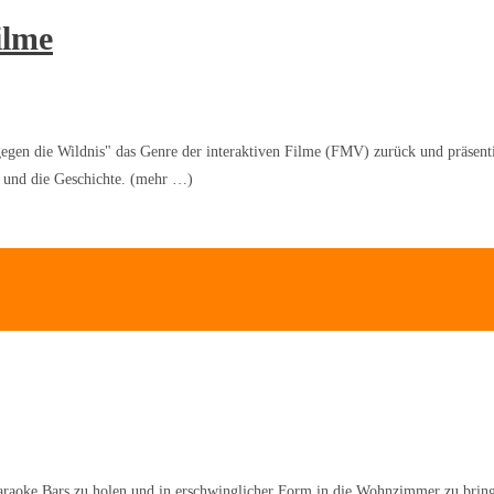
ilme
gen die Wildnis" das Genre der interaktiven Filme (FMV) zurück und präsent
el und die Geschichte. (mehr …)
araoke Bars zu holen und in erschwinglicher Form in die Wohnzimmer zu bring