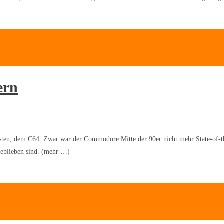
ern
asten, dem C64. Zwar war der Commodore Mitte der 90er nicht mehr State-of-th
geblieben sind. (mehr …)