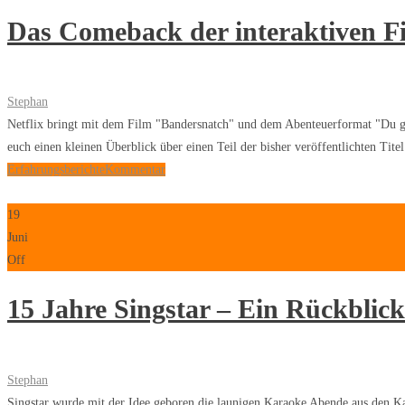
Das Comeback der interaktiven F
Stephan
Netflix bringt mit dem Film "Bandersnatch" und dem Abenteuerformat "Du ge
euch einen kleinen Überblick über einen Teil der bisher veröffentlichten Tit
Erfahrungsberichte
Kommentar
19
Juni
Off
15 Jahre Singstar – Ein Rückblick
Stephan
Singstar wurde mit der Idee geboren die launigen Karaoke Abende aus den K