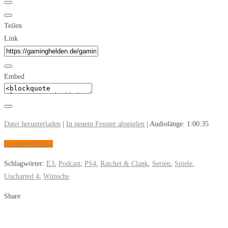
Teilen
Link
Embed
Datei herunterladen
|
In neuem Fenster abspielen
|
Audiolänge: 1:00:35
Kreatives
Podcast
Schlagwörter:
E3
,
Podcast
,
PS4
,
Ratchet & Clank
,
Serien
,
Spiele
,
Uncharted 4
,
Wünsche
Share